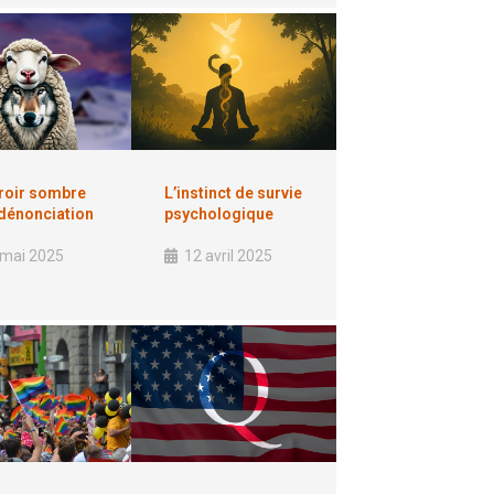
roir sombre
L’instinct de survie
 dénonciation
psychologique
 mai 2025
12 avril 2025