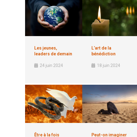
Les jeunes,
L’art de la
leaders de demain
bénédiction
24 juin 2024
18 juin 2024
Peut-on imaginer
Être à la fois