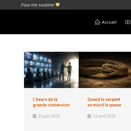
Pour me soutenir
Accueil
L’heure de la
Quand le serpent
grande conversion
se mord la queue
23 juin 2026
12 avril 2026