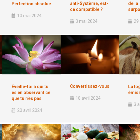
anti-Système, est-
de la
Perfection absolue
ce compatible ?
surpo
10 mai 2024
3 mai 2024
29 
Convertissez-vous
Éveille-toi à qui tu
La lo
es en observant ce
émiss
18 avril 2024
que tu n’es pas
3 a
20 avril 2024