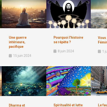
Une guerre
Pourquoi l’histoire
Vous 
intérieure,
se répète ?
Fémin
pacifique
8 juin 2024
1 j
15 juin 2024
Spiritualité et lutte
Le fa
Dharma et