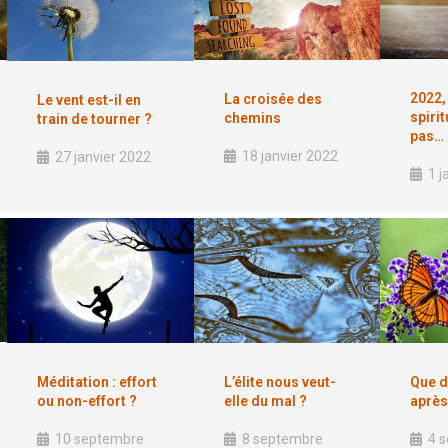
2022,
La croisée des
Le vent est-il en
spirit
chemins
train de tourner ?
pas…
18 janvier 2022
27 janvier 2022
1 j
Méditation : effort
L’élite nous veut-
Que d
ou non-effort ?
elle du mal ?
après 
10 septembre
8 septembre
4 