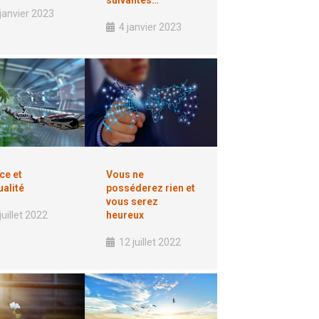
suivantes…
janvier 2023
4 janvier 2023
ce et
Vous ne
ualité
posséderez rien et
vous serez
juillet 2022
heureux
12 juillet 2022