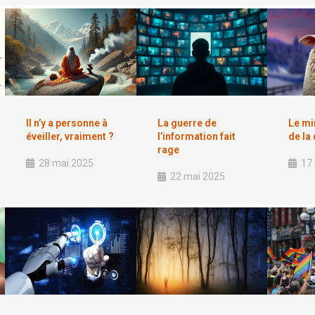
Il n’y a personne à
La guerre de
Le mi
éveiller, vraiment ?
l’information fait
de la
rage
28 mai 2025
17
22 mai 2025