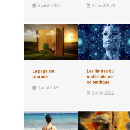
6 juillet 2023
22 avril 2023
La page est
Les limites du
tournée
matérialisme
scientifique
4 août 2022
2 août 2022