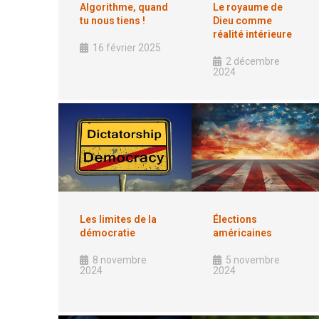
Algorithme, quand
Le royaume de
tu nous tiens !
Dieu comme
réalité intérieure
16 février 2025
2 décembre
2024
Les limites de la
Élections
démocratie
américaines
8 novembre
5 novembre
2024
2024