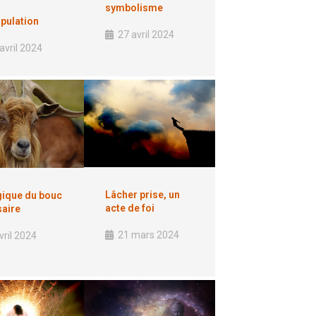
symbolisme
pulation
27 avril 2024
avril 2024
Lâcher prise, un
gique du bouc
acte de foi
aire
21 mars 2024
vril 2024