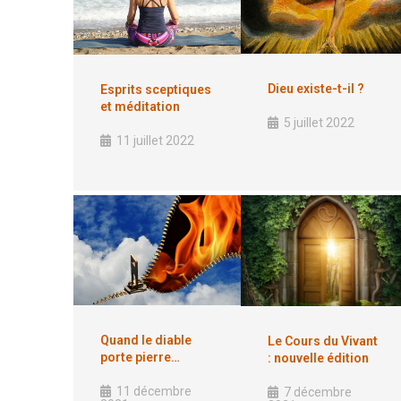
Dieu existe-t-il ?
Esprits sceptiques
et méditation
5 juillet 2022
11 juillet 2022
Quand le diable
Le Cours du Vivant
porte pierre…
: nouvelle édition
11 décembre
7 décembre