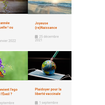
 année
Joyeuse
uelle ! ou
(re)Naissance
25 décembre
2021
anvier 2022
Plaidoyer pour la
evient l’ego
liberté vaccinale
l’Éveil ?
1 septembre
septembre