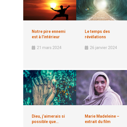
Notre pire ennemi
Le temps des
est à l’intérieur
révélations
21 mars 2024
26 janvier 2024
Dieu, j’aimerais si
Marie Madeleine –
possible que…
extrait du film