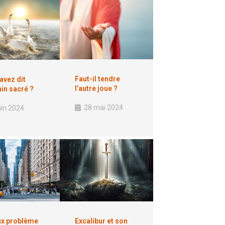
Faut-il tendre
avez dit
l’autre joue ?
in sacré ?
28 mai 2024
uin 2024
ux problème
Excalibur et son