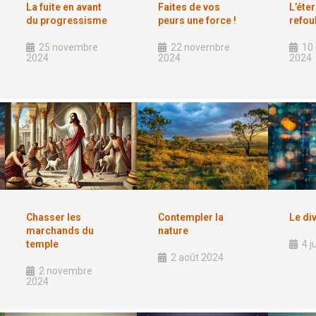
La fuite en avant
Faites de vos
L’éte
du progressisme
peurs une force !
refou
25 novembre
22 novembre
10
2024
2024
2024
Chasser les
Contempler la
Le di
marchands du
nature
temple
4 j
2 août 2024
2 novembre
2024