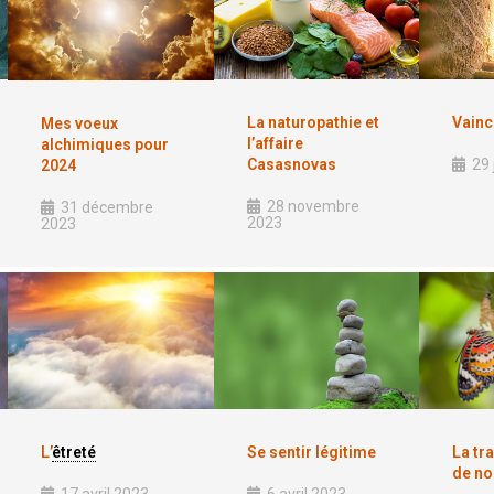
La naturopathie et
Vainc
Mes voeux
l’affaire
alchimiques pour
Casasnovas
29 
2024
28 novembre
31 décembre
2023
2023
L’
êtreté
Se sentir légitime
La tr
de no
17 avril 2023
6 avril 2023