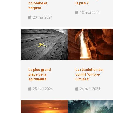
le pire ?
colombe et
serpent
13 mai 2024
20 mai 2024
Le plus grand
La résolution du
piège de la
conflit “ombre-
spiritualité
lumière”
25 avril 2024
24 avril 2024