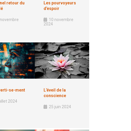
Les pourvoyeurs
rnel retour du
d’espoir
lé
10 novembre
 novembre
2024
verti-se-ment
L’éveil de la
conscience
uillet 2024
25 juin 2024