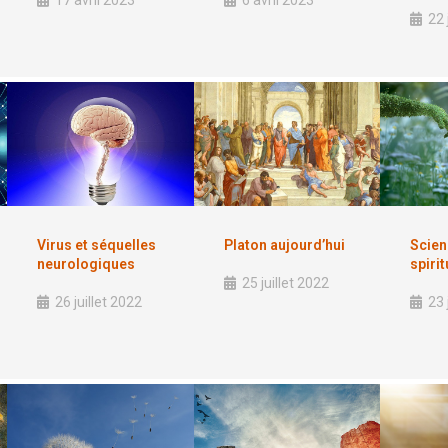
22 
Virus et séquelles
Platon aujourd’hui
Scien
neurologiques
spirit
25 juillet 2022
26 juillet 2022
23 