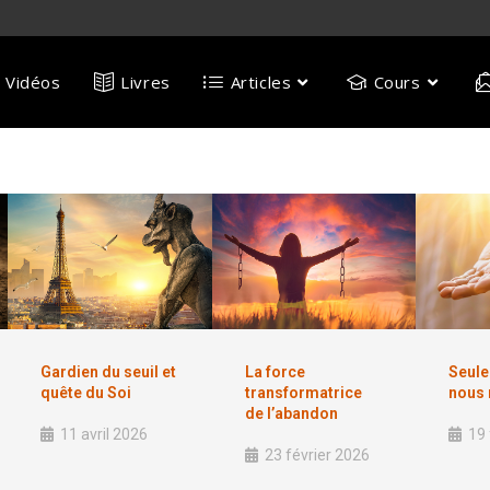
Vidéos
Livres
Articles
Cours
Gardien du seuil et
La force
Seule 
quête du Soi
transformatrice
nous 
de l’abandon
11 avril 2026
19 
23 février 2026