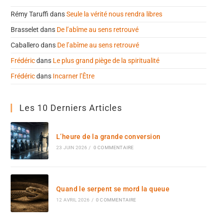
Rémy Taruffi
dans
Seule la vérité nous rendra libres
Brasselet
dans
De l’abîme au sens retrouvé
Caballero
dans
De l’abîme au sens retrouvé
Frédéric
dans
Le plus grand piège de la spiritualité
Frédéric
dans
Incarner l’Être
Les 10 Derniers Articles
L’heure de la grande conversion
23 JUIN 2026
/
0 COMMENTAIRE
Quand le serpent se mord la queue
12 AVRIL 2026
/
0 COMMENTAIRE