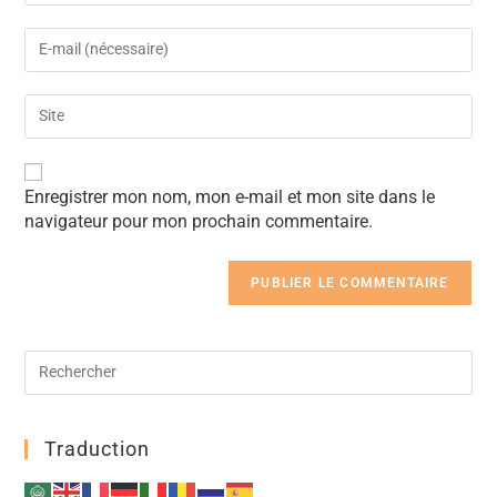
A
Enregistrer mon nom, mon e-mail et mon site dans le
l
navigateur pour mon prochain commentaire.
t
e
r
n
a
t
i
v
e
:
Traduction