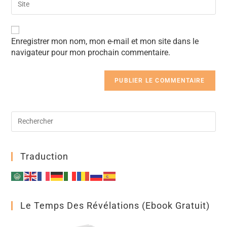
A
Enregistrer mon nom, mon e-mail et mon site dans le
l
navigateur pour mon prochain commentaire.
t
e
r
n
a
t
i
v
e
:
Traduction
Le Temps Des Révélations (ebook Gratuit)