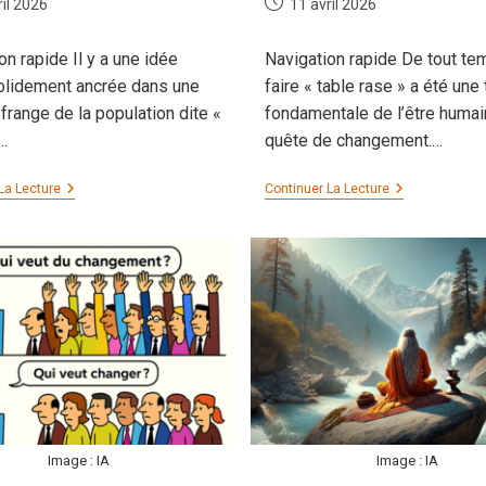
on
Publication
ril 2026
11 avril 2026
publiée :
on rapide Il y a une idée
Navigation rapide De tout te
olidement ancrée dans une
faire « table rase » a été une 
 frange de la population dite «
fondamentale de l’être humai
…
quête de changement.…
Quand
Gardien
La Lecture
Continuer La Lecture
Le
Du
Serpent
Seuil
Se
Et
Mord
Quête
La
Du
Queue
Soi
Image : IA
Image : IA