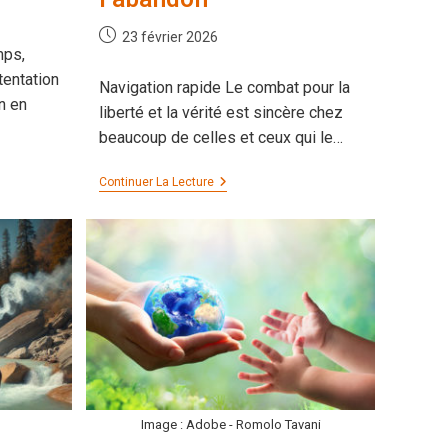
Publication
23 février 2026
mps,
publiée :
tentation
Navigation rapide Le combat pour la
n en
liberté et la vérité est sincère chez
beaucoup de celles et ceux qui le…
La
Continuer La Lecture
Force
Transformatrice
De
L’abandon
Image : Adobe - Romolo Tavani