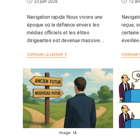
Publication
Publicati
23 juin 2026
12 av
publiée :
publiée :
Navigation rapide Nous vivons une
Navigati
époque où la défiance envers les
reçue, s
médias officiels et les élites
certaine
dirigeantes est devenue massive.…
éveillée
L’heure
Continuer La Lecture
Continuer 
De
La
Grande
Conversion
Image : IA