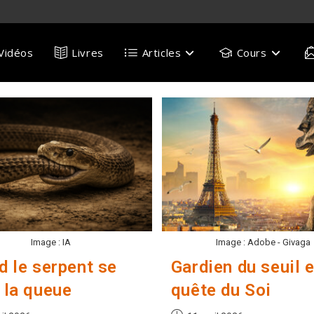
Vidéos
Livres
Articles
Cours
Image : IA
Image : Adobe - Givaga
d le serpent se
Gardien du seuil e
 la queue
quête du Soi