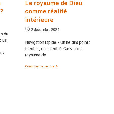
à
Le royaume de Dieu
 ?
comme réalité
intérieure
Publication
2 décembre 2024
es du
publiée :
plus
Navigation rapide « On ne dira point :
Il est ici, ou : Il est là. Car voici, le
aux
royaume de…
Le
Continuer La Lecture
Royaume
De
Dieu
Comme
Réalité
Intérieure