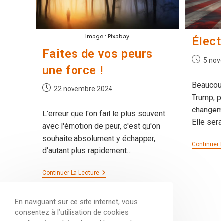
Image : Pixabay
Élec
Faites de vos peurs
Publicati
5 no
une force !
publiée :
Beaucoup
Publication
22 novembre 2024
Trump, p
publiée :
changeme
L'erreur que l'on fait le plus souvent
Elle ser
avec l'émotion de peur, c'est qu'on
souhaite absolument y échapper,
Continuer 
d'autant plus rapidement…
Faites
Continuer La Lecture
De
Vos
Peurs
En naviguant sur ce site internet, vous
Une
consentez à l’utilisation de cookies
Force
!