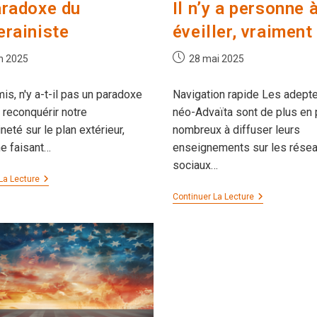
aradoxe du
Il n’y a personne 
erainiste
éveiller, vraiment
on
Publication
in 2025
28 mai 2025
publiée :
is, n'y a-t-il pas un paradoxe
Navigation rapide Les adept
r reconquérir notre
néo-Advaïta sont de plus en 
neté sur le plan extérieur,
nombreux à diffuser leurs
ne faisant…
enseignements sur les rése
sociaux…
Le
La Lecture
Paradoxe
Il
Continuer La Lecture
Du
N’y
Souverainiste
A
Personne
À
Éveiller,
Vraiment
?