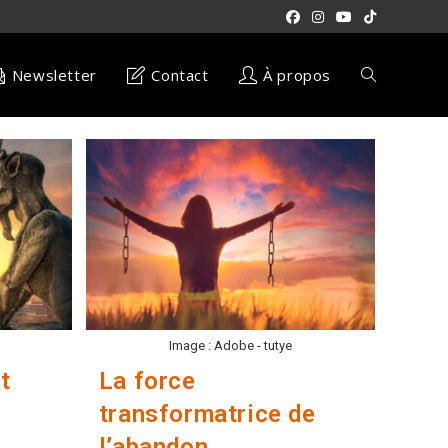
Newsletter
Contact
À propos
Toggle
website
search
Image : Adobe - tutye
t
La force
transformatrice de
l’abandon