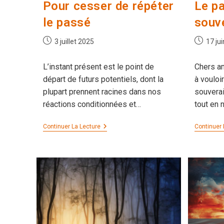
Pour cesser de répéter
Le p
le passé
souv
Publication
Publicati
3 juillet 2025
17 ju
publiée :
publiée :
L’instant présent est le point de
Chers am
départ de futurs potentiels, dont la
à vouloi
plupart prennent racines dans nos
souverai
réactions conditionnées et…
tout en 
Pour
Continuer La Lecture
Continuer 
Cesser
De
Répéter
Le
Passé