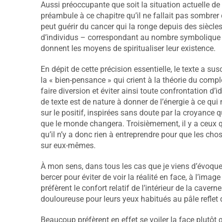
Aussi préoccupante que soit la situation actuelle de l
préambule à ce chapitre qu’il ne fallait pas sombrer 
peut guérir du cancer qui la ronge depuis des siècle
d’individus – correspondant au nombre symbolique 
donnent les moyens de spiritualiser leur existence.
En dépit de cette précision essentielle, le texte a s
la « bien-pensance » qui crient à la théorie du compl
faire diversion et éviter ainsi toute confrontation 
de texte est de nature à donner de l’énergie à ce qui 
sur le positif, inspirées sans doute par la croyance q
que le monde changera. Troisièmement, il y a ceux qui
qu’il n’y a donc rien à entreprendre pour que les ch
sur eux-mêmes.
À mon sens, dans tous les cas que je viens d’évoquer, 
bercer pour éviter de voir la réalité en face, à l’imag
préfèrent le confort relatif de l’intérieur de la caverne
douloureuse pour leurs yeux habitués au pâle reflet d
Beaucoup préfèrent en effet se voiler la face plutôt 