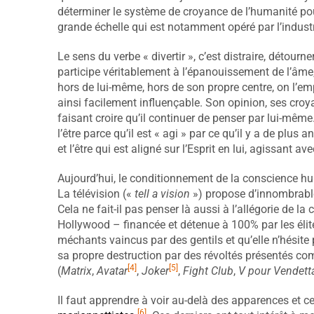
déterminer le système de croyance de l’humanité pour 
grande échelle qui est notamment opéré par l’indust
Le sens du verbe « divertir », c’est distraire, détourne
participe véritablement à l’épanouissement de l’âme, à
hors de lui-même, hors de son propre centre, on l’emp
ainsi facilement influençable. Son opinion, ses croyan
faisant croire qu’il continuer de penser par lui-même. 
l’être parce qu’il est « agi » par ce qu’il y a de plus 
et l’être qui est aligné sur l’Esprit en lui, agissant av
Aujourd’hui, le conditionnement de la conscience hu
La télévision («
tell a vision
») propose d’innombrable
Cela ne fait-il pas penser là aussi à l’allégorie de
Hollywood – financée et détenue à 100% par les éli
méchants vaincus par des gentils et qu’elle n’hésite
sa propre destruction par des révoltés présentés co
[4]
[5]
(
Matrix
,
Avatar
,
Joker
,
Fight Club
,
V pour Vendett
Il faut apprendre à voir au-delà des apparences et ce
[6]