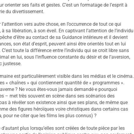
orienter ses faits et gestes. C’est un formatage de l’esprit à
rie du divertissement.
r l’attention vers autre chose, en l’occurrence de tout ce qui
 sa libération, à son éveil. En captivant l’attention de l’individu
êche d’être au contact de sa Guidance intérieure et il devient
ces, son état d’esprit, peuvent ainsi être orientés tout en lui
C’est toute la différence entre l’individu qui se croit libre sans
animal en lui, sous l’influence constante du désir et de l’aversion,
ec justesse.
maine est particulièrement visible dans les médias et le cinéma.
s « chaînes » qui contiennent quantité de « programmes ».
 la caverne ? Ne vous êtes-vous jamais demandé·e pourquoi
tes – met très souvent en scène dans ses scénarios des
 pas à révéler son existence ainsi que ses plans, de même que
mme des figures héroïques voire christiques dans certains cas
a
, pour ne citer que les films les plus connus) ?
 d’autant plus lorsqu’elles sont créées de toute pièce par les