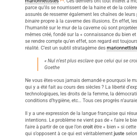
marionnettistes
. Ces derniers ont tout intérêt à 
parce qu’ils se nourrissent de la haine et de la colère
assurés de resserrer également les chaînes de leurs 
binaire
propre à la caverne des illusions. En effet, le
l’humanité sur le mur de la caverne où sont projeté
mêmes créé, fondé sur la « connaissance du bien et d
se rendre compte qu’en effet, son regard est toujours
réalité. C’est un subtil stratagème des
marionnettist
« Nul n’est plus esclave que celui qui se croit
Goethe
Ne vous êtes-vous jamais demandé·e pourquoi le mal
qui y a été fait au cours des siècles ? La liberté d’e
technologiques, les droits de la femme, la démocrati
conditions d’hygiène, etc… Tous ces progrès n’auraien
Il y a une expression de la langue française qui résu
intentions. Le problème ne vient pas de « faire le bien
faire à partir de ce que l’on
croit
être « bien » si cet
qui s’opposent à ce qui est véritablement
juste
selon