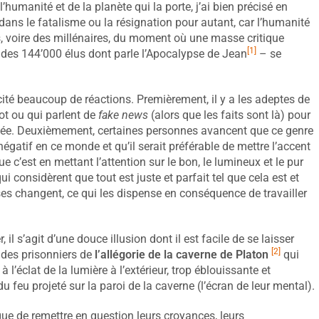
’humanité et de la planète qui la porte, j’ai bien précisé en
dans le fatalisme ou la résignation pour autant, car l’humanité
s, voire des millénaires, du moment où une masse critique
[1]
des 144’000 élus dont parle l’Apocalypse de Jean
– se
uscité beaucoup de réactions. Premièrement, il y a les adeptes de
ot ou qui parlent de
fake news
(alors que les faits sont là) pour
d’idée. Deuxièmement, certaines personnes avancent que ce genre
négatif en ce monde et qu’il serait préférable de mettre l’accent
ue c’est en mettant l’attention sur le bon, le lumineux et le pur
 considèrent que tout est juste et parfait tel que cela est et
oses changent, ce qui les dispense en conséquence de travailler
il s’agit d’une douce illusion dont il est facile de se laisser
[2]
e des prisonniers de
l’allégorie de la caverne de Platon
qui
 à l’éclat de la lumière à l’extérieur, trop éblouissante et
u feu projeté sur la paroi de la caverne (l’écran de leur mental).
que de remettre en question leurs croyances, leurs