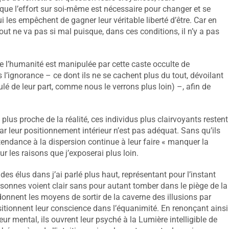
que l’effort sur soi-même est nécessaire pour changer et se
 les empêchent de gagner leur véritable liberté d’être. Car en
 tout ne va pas si mal puisque, dans ces conditions, il n’y a pas
ue l’humanité est manipulée par cette caste occulte de
 l’ignorance – ce dont ils ne se cachent plus du tout, dévoilant
ulé de leur part, comme nous le verrons plus loin) –, afin de
plus proche de la réalité, ces individus plus clairvoyants restent
ar leur positionnement intérieur n’est pas adéquat. Sans qu’ils
r tendance à la dispersion continue à leur faire « manquer la
our les raisons que j’exposerai plus loin.
e des élus dans j’ai parlé plus haut, représentant pour l’instant
rsonnes voient clair sans pour autant tomber dans le piège de la
e donnent les moyens de sortir de la caverne des illusions par
itionnent leur conscience dans l’équanimité. En renonçant ainsi
 leur mental, ils ouvrent leur psyché à la Lumière intelligible de