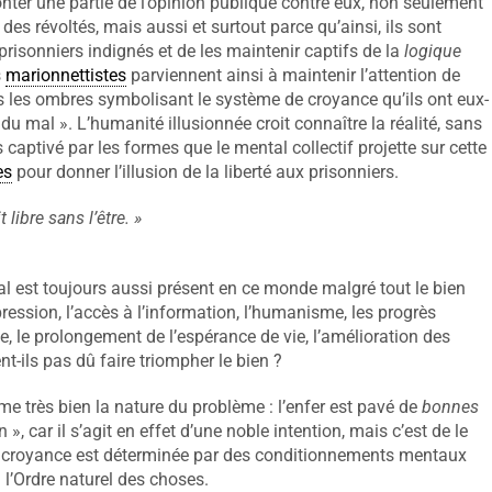
monter une partie de l’opinion publique contre eux, non seulement
 des révoltés, mais aussi et surtout parce qu’ainsi, ils sont
prisonniers indignés et de les maintenir captifs de la
logique
s
marionnettistes
parviennent ainsi à maintenir l’attention de
es les ombres symbolisant le système de croyance qu’ils ont eux-
u mal ». L’humanité illusionnée croit connaître la réalité, sans
 captivé par les formes que le mental collectif projette sur cette
es
pour donner l’illusion de la liberté aux prisonniers.
 libre sans l’être.
»
 est toujours aussi présent en ce monde malgré tout le bien
xpression, l’accès à l’information, l’humanisme, les progrès
e, le prolongement de l’espérance de vie, l’amélioration des
t-ils pas dû faire triompher le bien ?
me très bien la nature du problème : l’enfer est pavé de
bonnes
 », car il s’agit en effet d’une noble intention, mais c’est de le
te croyance est déterminée par des conditionnements mentaux
 l’Ordre naturel des choses.