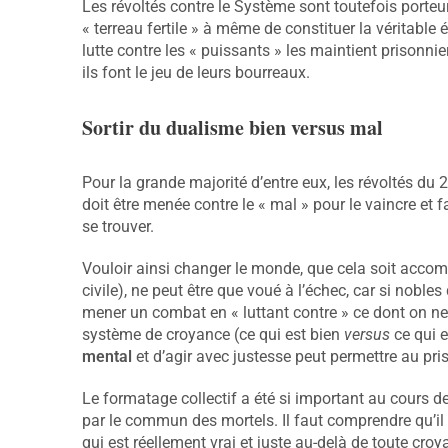
Les révoltés contre le Système sont toutefois porteur
« terreau fertile » à même de constituer la véritable él
lutte contre les « puissants » les maintient prisonnier
ils font le jeu de leurs bourreaux.
Sortir du dualisme bien versus mal
Pour la grande majorité d’entre eux, les révoltés du 2
doit être menée contre le « mal » pour le vaincre et 
se trouver.
Vouloir ainsi changer le monde, que cela soit accom
civile), ne peut être que voué à l’échec, car si noble
mener un combat en « luttant contre » ce dont on ne
système de croyance (ce qui est bien
versus
ce qui e
mental
et d’agir avec justesse peut permettre au priso
Le formatage collectif a été si important au cours d
par le commun des mortels. Il faut comprendre qu’il y 
qui est réellement vrai et juste au-delà de toute cr