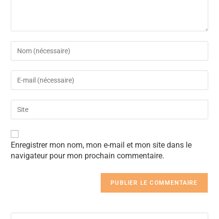
A
Enregistrer mon nom, mon e-mail et mon site dans le
l
navigateur pour mon prochain commentaire.
t
e
r
n
a
t