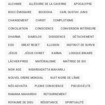
ALCHIMIE
ALLÉGORIE DE LA CAVERNE
APOCALYPSE
BOUC ÉMISSAIRE
BOUDDHA
CARL GUSTAV JUNG
CHANGEMENT
CHRIST
COMPLOTISME
CONCILIATION
CONSCIENCE
CONVERSION INTÉRIEURE
DHARMA
DIABOLOS
DISSIDENCE
DÉTACHEMENT
EGO
GREAT RESET
ILLUSION
INSTINCT DE SURVIE
JÉSUS
JÉSUS CHRIST
KARMA
LOGIQUE BINAIRE
LÂCHER-PRISE
MATÉRIALISME
MAÎTRISE DE SOI
NEW AGE
NISARGADATTA MAHARAJ
NOUVEL ORDRE MONDIAL
NUIT NOIRE DE L'ÂME
NÉO-ADVAÏTA
PLEINE CONSCIENCE
PSEUDO-ÉLITE
RAMANA MAHARSHI
RETOURNEMENT
ROYAUME DE DIEU
RÉSISTANCE
SPIRITUALITÉ