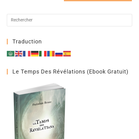
a
t
i
v
e
:
Traduction
Le Temps Des Révélations (ebook Gratuit)