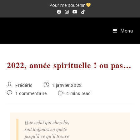
Pour me soutenir
Menu
2022, année spirituelle ! ou pas…
Frédéric
1 janvier 2022
1 commentaire
4 mins read
Que celui qui cherche,
soit toujours en quête
jusqu’à ce qu’il trouve