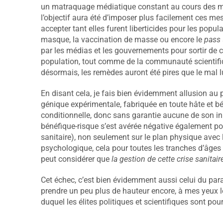
un matraquage médiatique constant au cours des mois
l’objectif aura été d’imposer plus facilement ces mes
accepter tant elles furent liberticides pour les popul
masque, la vaccination de masse ou encore le
pass
par les médias et les gouvernements pour sortir de ce
population, tout comme de la communauté scientifique
désormais, les remèdes auront été pires que le mal
En disant cela, je fais bien évidemment allusion au p
génique expérimentale, fabriquée en toute hâte et bé
conditionnelle, donc sans garantie aucune de son in
bénéfique-risque s’est avérée négative également p
sanitaire), non seulement sur le plan physique avec l
psychologique, cela pour toutes les tranches d’âges
peut considérer que
la gestion de cette crise sanitair
Cet échec, c’est bien évidemment aussi celui du para
prendre un peu plus de hauteur encore, à mes yeux l
duquel les élites politiques et scientifiques sont pou