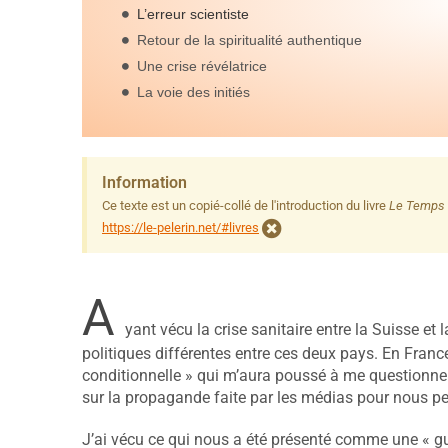
L’erreur scientiste
Retour de la spiritualité authentique
Une crise révélatrice
La voie des initiés
Information
Ce texte est un copié-collé de l'introduction du livre
Le Temps 
https://le-pelerin.net/#livres
A
yant vécu la crise sanitaire entre la Suisse et 
politiques différentes entre ces deux pays. En Franc
conditionnelle » qui m’aura poussé à me questionn
sur la propagande faite par les médias pour nous pe
J’ai vécu ce qui nous a été présenté comme une « gu