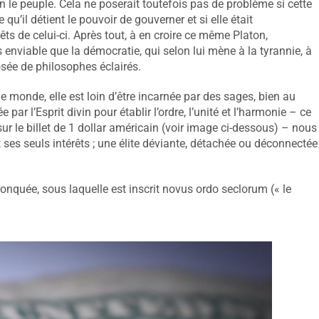
n le peuple. Cela ne poserait toutefois pas de problème si cette
u’il détient le pouvoir de gouverner et si elle était
êts de celui-ci. Après tout, à en croire ce même Platon,
 enviable que la démocratie, qui selon lui mène à la tyrannie, à
osée de philosophes éclairés.
 le monde, elle est loin d’être incarnée par des sages, bien au
e par l’Esprit divin pour établir l’ordre, l’unité et l’harmonie – ce
ur le billet de 1 dollar américain (voir image ci-dessous) – nous
t ses seuls intérêts ; une élite déviante, détachée ou déconnectée
onquée, sous laquelle est inscrit novus ordo seclorum (« le