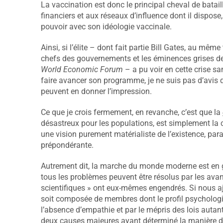
La vaccination est donc le principal cheval de batail
financiers et aux réseaux d’influence dont il dispose,
pouvoir avec son idéologie vaccinale.
Ainsi, si l’élite – dont fait partie Bill Gates, au mêm
chefs des gouvernements et les éminences grises de
World Economic Forum
– a pu voir en cette crise sa
faire avancer son programme, je ne suis pas d’avis q
peuvent en donner l’impression.
Ce que je crois fermement, en revanche, c’est que la
désastreux pour les populations, est simplement la 
une vision purement matérialiste de l’existence, par
prépondérante.
Autrement dit, la marche du monde moderne est en g
tous les problèmes peuvent être résolus par les avan
scientifiques » ont eux-mêmes engendrés. Si nous ajou
soit composée de membres dont le profil psychologiqu
l’absence d’empathie et par le mépris des lois autan
deux causes majeures ayant déterminé la manière don