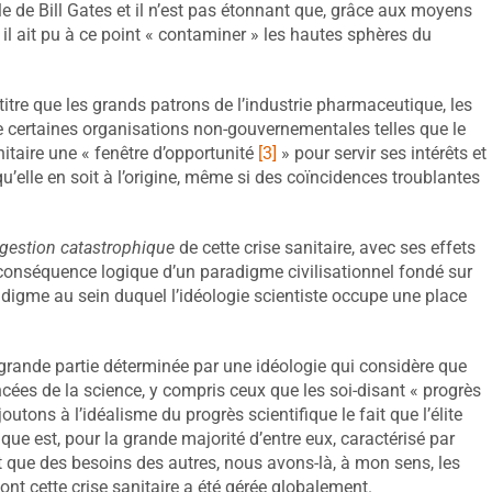
le de Bill Gates et il n’est pas étonnant que, grâce aux moyens
 il ait pu à ce point « contaminer » les hautes sphères du
e titre que les grands patrons de l’industrie pharmaceutique, les
 certaines organisations non-gouvernementales telles que le
nitaire une « fenêtre d’opportunité
[3]
» pour servir ses intérêts et
u’elle en soit à l’origine, même si des coïncidences troublantes
gestion catastrophique
de cette crise sanitaire, avec ses effets
conséquence logique d’un paradigme civilisationnel fondé sur
adigme au sein duquel l’idéologie scientiste occupe une place
rande partie déterminée par une idéologie qui considère que
cées de la science, y compris ceux que les soi-disant « progrès
tons à l’idéalisme du progrès scientifique le fait que l’élite
e est, pour la grande majorité d’entre eux, caractérisé par
t que des besoins des autres, nous avons-là, à mon sens, les
t cette crise sanitaire a été gérée globalement.