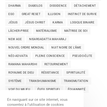
DHARMA
DIABOLOS
DISSIDENCE
DÉTACHEMENT
EGO
GREAT RESET
ILLUSION
INSTINCT DE SURVIE
JÉSUS
JÉSUS CHRIST
KARMA
LOGIQUE BINAIRE
LÂCHER-PRISE
MATÉRIALISME
MAÎTRISE DE SOI
NEW AGE
NISARGADATTA MAHARAJ
NOUVEL ORDRE MONDIAL
NUIT NOIRE DE L'ÂME
NÉO-ADVAÏTA
PLEINE CONSCIENCE
PSEUDO-ÉLITE
RAMANA MAHARSHI
RETOURNEMENT
ROYAUME DE DIEU
RÉSISTANCE
SPIRITUALITÉ
SYSTÈME
TRANSHUMANISME
TRANSMUTATION
VOIE DU MILIEU
ÉVEIL SPIRITUEL
ÉQUANIMITÉ
En naviguant sur ce site internet, vous
consentez à l’utilisation de cookies