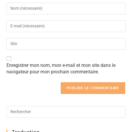
A
Enregistrer mon nom, mon e-mail et mon site dans le
l
navigateur pour mon prochain commentaire.
t
e
r
n
a
t
i
v
e
: