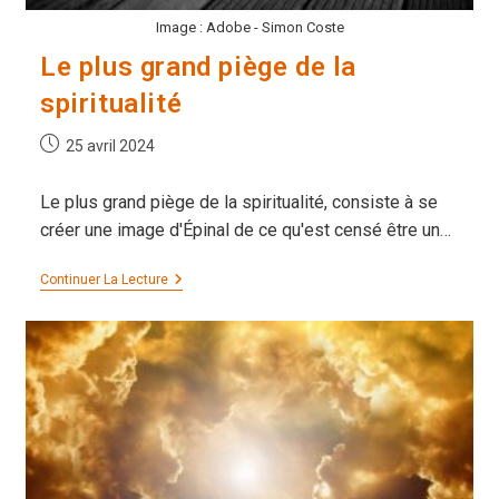
Image : Adobe - Simon Coste
Le plus grand piège de la
spiritualité
Publication
25 avril 2024
publiée :
Le plus grand piège de la spiritualité, consiste à se
créer une image d'Épinal de ce qu'est censé être un…
Le
Continuer La Lecture
Plus
Grand
Piège
De
La
Spiritualité