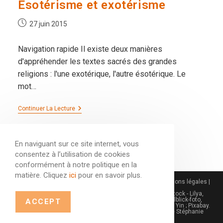
Esotérisme et exotérisme
Publication
27 juin 2015
publiée :
Navigation rapide Il existe deux manières
d'appréhender les textes sacrés des grandes
religions : l'une exotérique, l'autre ésotérique. Le
mot…
Esotérisme
Continuer La Lecture
Et
Exotérisme
En naviguant sur ce site internet, vous
consentez à l’utilisation de cookies
conformément à notre politique en la
matière. Cliquez
ici
pour en savoir plus.
© Tous droits réservés | Frédéric Burri | 2023 - 2026 |
Mentions légales
|
Protection des données
Crédit images : Frédéric Burri ; 123rf - 1971yes ; Adobe Stock - Lilya,
Galyna Andrushko, Ivan Kmit, Sondem, CRimages, detailblick-foto,
ACCEPT
vectorfusionart, quickshooting, Elena Schweitzer, tomertu, Yin ; Pixabay.
Les dessins en noir et blanc ont été réalisés par l'artiste Stéphanie
Moreno.