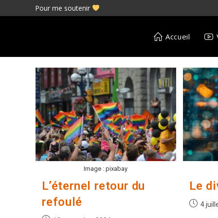
Skip
Pour me soutenir
to
content
Accueil
Image : pixabay
L’éternel retour du
Le di
refoulé
Publicati
4 juil
publiée :