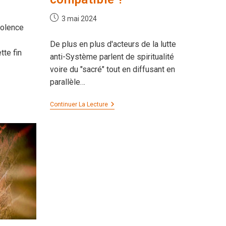
Publication
3 mai 2024
iolence
publiée :
De plus en plus d'acteurs de la lutte
tte fin
anti-Système parlent de spiritualité
voire du "sacré" tout en diffusant en
parallèle…
Spiritualité
Continuer La Lecture
Et
Lutte
Anti-
Système,
Est-
Ce
Compatible ?