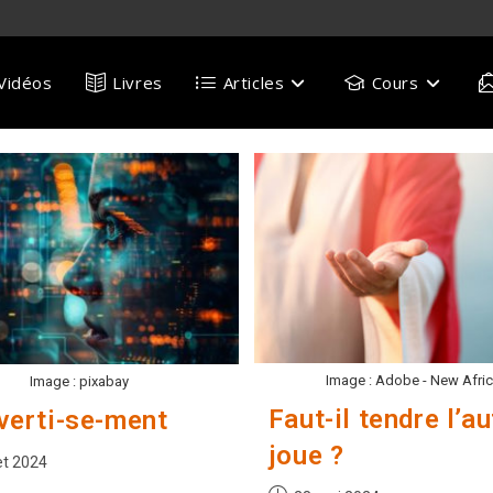
Vidéos
Livres
Articles
Cours
Image : Adobe - New Afri
Image : pixabay
Faut-il tendre l’au
verti-se-ment
joue ?
on
let 2024