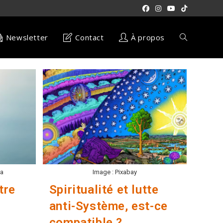
Newsletter
Contact
À propos
Toggle
website
search
ca
Image : Pixabay
tre
Spiritualité et lutte
anti-Système, est-ce
compatible ?