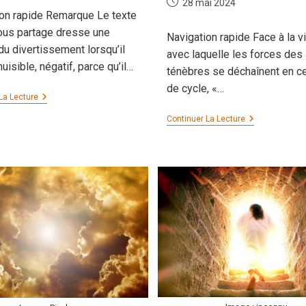
Publication
28 mai 2024
on rapide Remarque Le texte
publiée :
ous partage dresse une
Navigation rapide Face à la v
 du divertissement lorsqu’il
avec laquelle les forces des
uisible, négatif, parce qu’il…
ténèbres se déchaînent en ce
de cycle, «…
Le
La Lecture
Diverti-
Se-
Faut-
Continuer La Lecture
Ment
Il
Tendre
L’autre
Joue
?