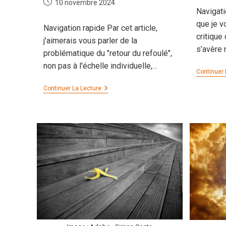
Publication
10 novembre 2024
Navigati
publiée :
que je v
Navigation rapide Par cet article,
critique
j'aimerais vous parler de la
s’avère n
problématique du "retour du refoulé",
non pas à l'échelle individuelle,…
Continuer 
L’éternel
Continuer La Lecture
Retour
Du
Refoulé