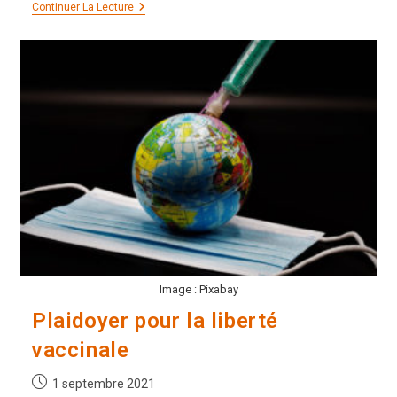
Le
Continuer La Lecture
Temps
Des
Révélations
Image : Pixabay
Plaidoyer pour la liberté
vaccinale
Publication
1 septembre 2021