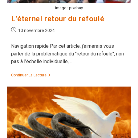
Image : pixabay
L’éternel retour du refoulé
Publication
10 novembre 2024
publiée :
Navigation rapide Par cet article, j'aimerais vous
parler de la problématique du "retour du refoulé", non
pas à l'échelle individuelle,…
L’éternel
Continuer La Lecture
Retour
Du
Refoulé