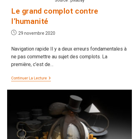
Source : pixabay
Le grand complot contre
l’humanité
Publication
29 novembre 2020
publiée :
Navigation rapide Il y a deux erreurs fondamentales à
ne pas commettre au sujet des complots. La
première, c’est de…
Le
Continuer La Lecture
Grand
Complot
Contre
L’humanité