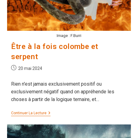
Image : F.Burri
Être à la fois colombe et
serpent
Publication
20 mai 2024
publiée :
Rien n'est jamais exclusivement positif ou
exclusivement négatif quand on appréhende les
choses à partir de la logique ternaire, et…
Être
Continuer La Lecture
À
La
Fois
Colombe
Et