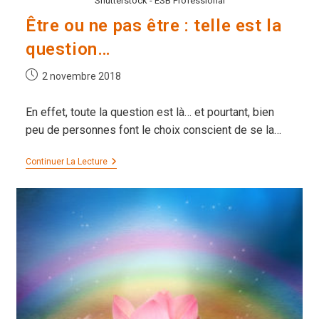
Shutterstock - ESB Professional
Être ou ne pas être : telle est la
question…
Publication
2 novembre 2018
publiée :
En effet, toute la question est là… et pourtant, bien
peu de personnes font le choix conscient de se la…
Être
Continuer La Lecture
Ou
Ne
Pas
Être :
Telle
Est
La
Question…