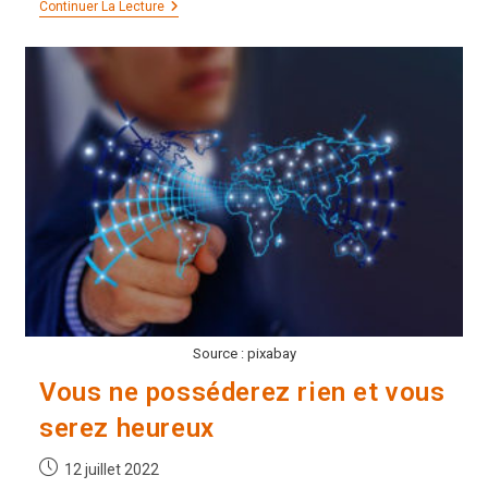
Vous
Continuer La Lecture
Avez
Dit
Féminin
Sacré
?
Source : pixabay
Vous ne posséderez rien et vous
serez heureux
Publication
12 juillet 2022