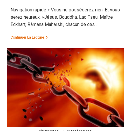
publiée :
Navigation rapide « Vous ne posséderez rien. Et vous
serez heureux. »Jésus, Bouddha, Lao Tseu, Maître
Eckhart, Râmana Maharshi, chacun de ces…
Vous
Continuer La Lecture
Ne
Posséderez
Rien
Et
Vous
Serez
Heureux