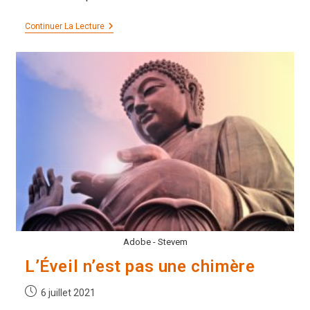
Spiritualité
Continuer La Lecture
Et
Lutte
Anti-
Système,
Est-
Ce
Compatible ?
Adobe - Stevem
L’Éveil n’est pas une chimère
Publication
6 juillet 2021
publiée :