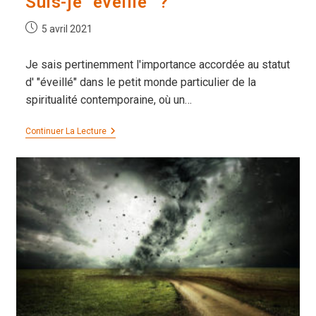
Suis-je “éveillé” ?
Publication
5 avril 2021
publiée :
Je sais pertinemment l'importance accordée au statut
d' "éveillé" dans le petit monde particulier de la
spiritualité contemporaine, où un…
Suis-
Continuer La Lecture
Je
“éveillé”
?