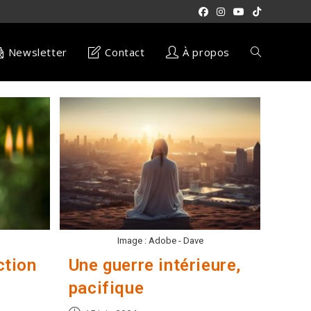
Newsletter
Contact
À propos
Toggle
website
search
Image : Adobe - Dave
ction
Une guerre intérieure,
pacifique