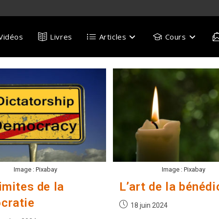
Vidéos
Livres
Articles
Cours
Image : Pixabay
Image : Pixabay
imites de la
L’art de la bénédi
cratie
Publication
18 juin 2024
publiée :