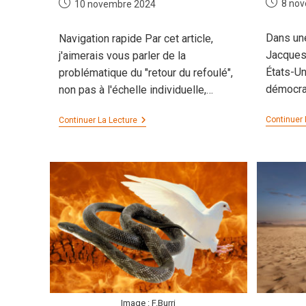
Publicati
Publication
8 no
10 novembre 2024
publiée :
publiée :
Dans une
Navigation rapide Par cet article,
Jacques 
j'aimerais vous parler de la
États-Un
problématique du "retour du refoulé",
démocrat
non pas à l'échelle individuelle,…
L’éternel
Continuer 
Continuer La Lecture
Retour
Du
Refoulé
Image : F.Burri