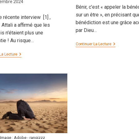
on
vembre 2024
Bénir, c’est « appeler la béné
sur un être », en précisant qu
 récente interview [1] ,
bénédiction est une grâce a
Attali a affirmé que les
par Dieu…
is n'étaient plus une
ie ! Au risque…
L’art
Continuer La Lecture
De
La
Les
La Lecture
Bénédiction
Limites
De
La
Démocratie
Image : Adobe - rangizzz