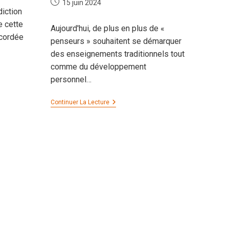
Publication
15 juin 2024
diction
publiée :
e cette
Aujourd'hui, de plus en plus de «
ccordée
penseurs » souhaitent se démarquer
des enseignements traditionnels tout
comme du développement
personnel…
Une
Continuer La Lecture
Guerre
Intérieure,
Pacifique