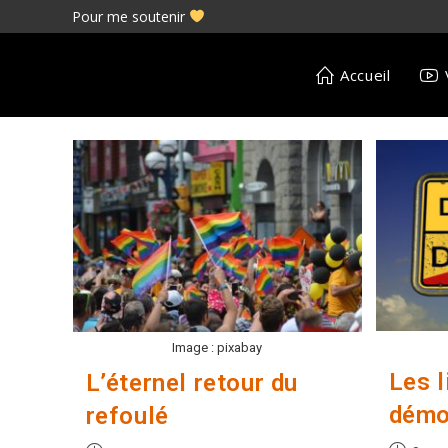
Skip
Pour me soutenir
to
content
Accueil
Image : pixabay
Les l
L’éternel retour du
démo
refoulé