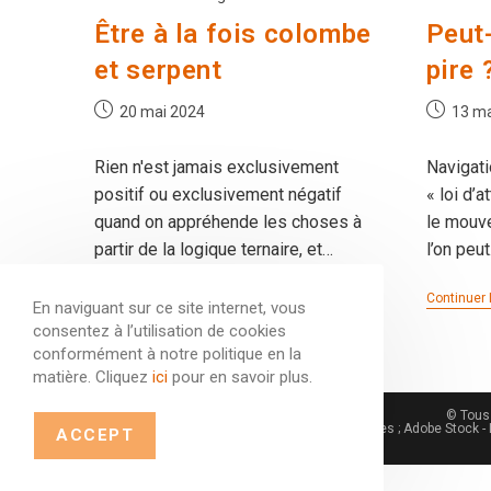
Être à la fois colombe
Peut-
et serpent
pire 
Publication
Publicati
20 mai 2024
13 ma
publiée :
publiée :
Rien n'est jamais exclusivement
Navigati
positif ou exclusivement négatif
« loi d’a
quand on appréhende les choses à
le mouv
partir de la logique ternaire, et…
l’on peu
Être
Continuer La Lecture
Continuer 
En naviguant sur ce site internet, vous
À
consentez à l’utilisation de cookies
La
Fois
conformément à notre politique en la
Colombe
matière. Cliquez
ici
pour en savoir plus.
Et
Serpent
© Tous 
Crédit images : Frédéric Burri ; 123rf - 1971yes ; Adobe Stock 
ACCEPT