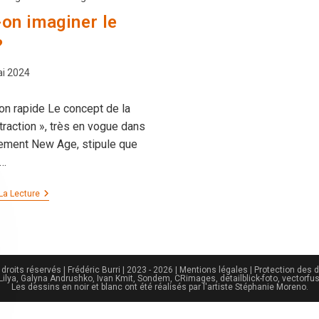
on imaginer le
?
on
i 2024
on rapide Le concept de la
ttraction », très en vogue dans
ement New Age, stipule que
t…
Peut-
La Lecture
On
Imaginer
Le
Pire
?
droits réservés | Frédéric Burri | 2023 - 2026 |
Mentions légales
|
Protection des 
- Lilya, Galyna Andrushko, Ivan Kmit, Sondem, CRimages, detailblick-foto, vectorfus
Les dessins en noir et blanc ont été réalisés par l'artiste Stéphanie Moreno.