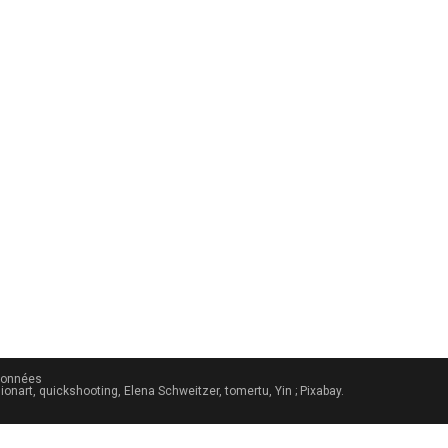
données
ionart, quickshooting, Elena Schweitzer, tomertu, Yin ; Pixabay.