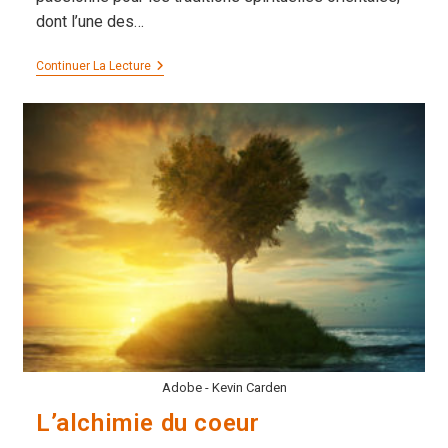
dont l’une des…
La
Continuer La Lecture
Voie
De
La
Non-
Dualité
Et
Ses
Pièges
Adobe - Kevin Carden
L’alchimie du coeur