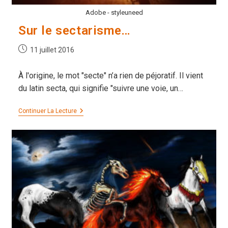
Adobe - styleuneed
Sur le sectarisme…
Publication
11 juillet 2016
publiée :
À l'origine, le mot "secte" n’a rien de péjoratif. Il vient
du latin secta, qui signifie "suivre une voie, un…
Sur
Continuer La Lecture
Le
Sectarisme…