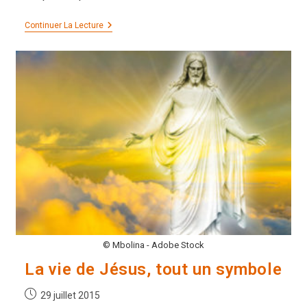
Le
Continuer La Lecture
But
Suprême
De
La
Méditation
© Mbolina - Adobe Stock
La vie de Jésus, tout un symbole
Publication
29 juillet 2015