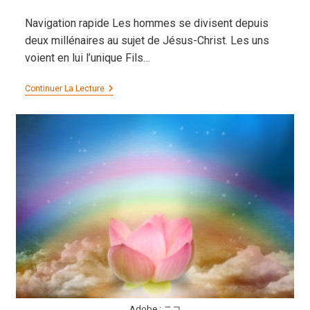
publiée :
Navigation rapide Les hommes se divisent depuis
deux millénaires au sujet de Jésus-Christ. Les uns
voient en lui l’unique Fils…
La
Continuer La Lecture
Vie
De
Jésus,
Tout
Un
Symbole
Adobe : ニコ