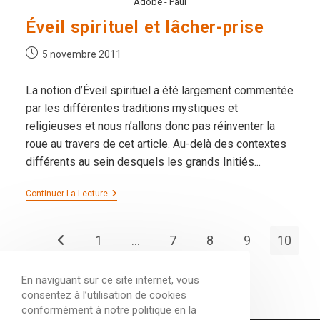
Adobe - Paul
Éveil spirituel et lâcher-prise
Publication
5 novembre 2011
publiée :
La notion d’Éveil spirituel a été largement commentée
par les différentes traditions mystiques et
religieuses et nous n’allons donc pas réinventer la
roue au travers de cet article. Au-delà des contextes
différents au sein desquels les grands Initiés...
Éveil
Continuer La Lecture
Spirituel
Et
Lâcher-
1
…
7
8
9
10
Prise
Go to the previous page
En naviguant sur ce site internet, vous
consentez à l’utilisation de cookies
conformément à notre politique en la